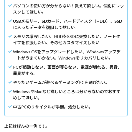
パソコンの使い方が分からない！教えて欲しい。個別にレッ
スンしてほしい。
USBメモリ
ー、
SDカード
、ハードディスク（
HDD
）、
SSD
に入った
データ
を
復旧
して欲しい。
メモリの増設したい、HDDをSSDに交換したい、ノートタ
イプを拡張したい、その他カスタマイズしたい
Windows OSをアップグレードしたい、Windowsアップデ
ートがうまくいかない。Windowsをリカバリしたい。
PCが
起動しない
、
画面が写らない
、
電源が切れる
、
異音
、
異臭
がする。
やりたいゲームが遊べるゲーミングPCを選びたい。
WindowsやMacなど詳しいところは分からないのでおすす
めしてほしい。
中古PCのリサイクルが手間。処分したい。
上記はほんの一例です。