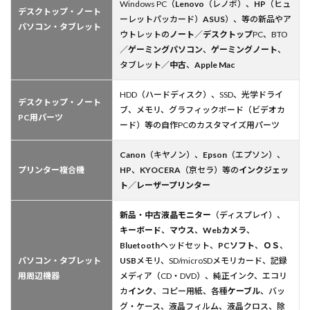
Windows PC（
Lenovo
（レノボ）、
HP
（ヒュ
デスクトップ・ノート
ーレットパッカード）
ASUS
）、等の新品やア
パソコン・タブレット
ウトレットの
ノート
／
デスクトップ
PC、BTO
／
ゲーミングパソコン
、
ゲーミングノート
、
タブレット／
中古
、
Apple Mac
HDD（ハードディスク）、SSD、光学ドライ
デスクトップ・ノート
ブ、メモリ、グラフィックボード（ビデオカ
PC用パーツ
ード）等の自作PCのカスタマイズ用パーツ
Canon
（キヤノン）、
Epson
（エプソン）、
プリンター複合機
HP
、
KYOCERA
（京セラ）等の
インクジェッ
ト
／
レーザープリンター
新品
・
中古液晶モニター
（ディスプレイ）、
キーボード
、
マウス
、
Webカメラ
、
Bluetooth
ヘッドセット、
PCソフト
、
ＯＳ
、
パソコン・タブレット
USB
メモリ、SD/microSDメモリカード、記録
用周辺機器
メディア（CD・DVD）、純正インク、エコリ
カ
インク
、コピー用紙、各種
ケーブル
、バッ
グ・ケース、液晶フィルム、液晶クロス、除