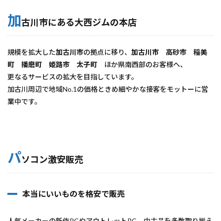
加
古川市にある大西ジムの本店
規模を拡大した
加古川市
の拠点に移り、
加古川市
高砂市
稲美
町
播磨町
姫路市
太子町
ほか県南西部のお客様へ、
更なるサービスの拡大を目指しています。
加古川周辺で地域No.1の価格ときめ細やかな接客をモットーに営
業中です。
パ
ソコン激安販売
本当にいいものを格安で販売
人気メーカーの新作PCやアウトレットPC、中古品を多数取り揃え