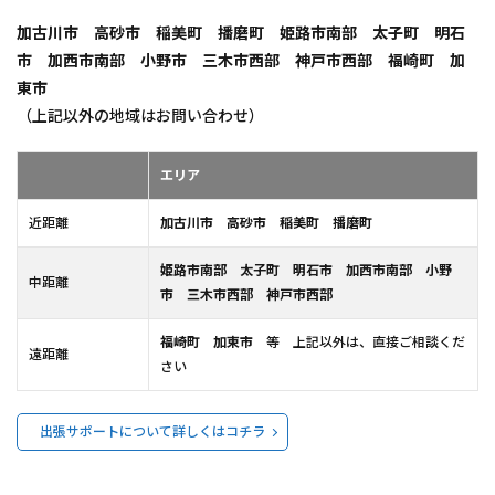
加古川市
高砂市
稲美町
播磨町
姫路市南部
太子町
明石
市
加西市南部
小野市
三木市西部
神戸市西部
福崎町
加
東市
（上記以外の地域はお問い合わせ）
エリア
近距離
加古川市
高砂市
稲美町
播磨町
姫路市南部
太子町
明石市
加西市南部
小野
中距離
市
三木市西部
神戸市西部
福崎町
加東市
等 上記以外は、直接ご相談くだ
遠距離
さい
出張サポートについて詳しくはコチラ