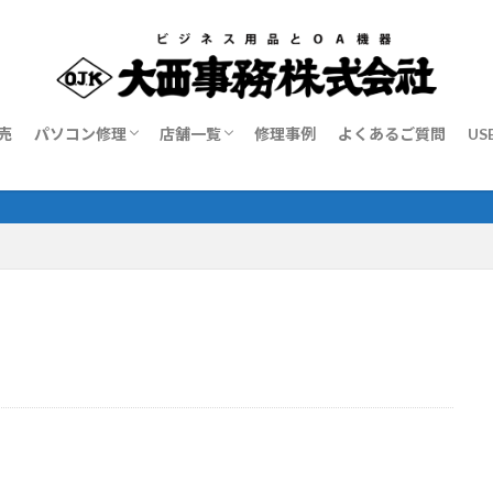
売
パソコン修理
店舗一覧
修理事例
よくあるご質問
US
パソコン修理
出張サポート
修理料金表
加古川本店
姫路店
西神戸店
新長田店